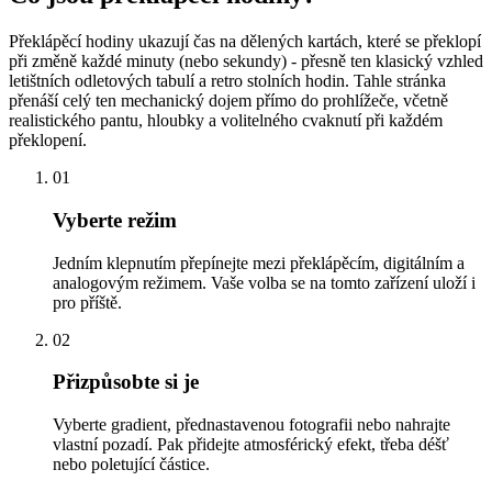
Překlápěcí hodiny ukazují čas na dělených kartách, které se překlopí
při změně každé minuty (nebo sekundy) - přesně ten klasický vzhled
letištních odletových tabulí a retro stolních hodin. Tahle stránka
přenáší celý ten mechanický dojem přímo do prohlížeče, včetně
realistického pantu, hloubky a volitelného cvaknutí při každém
překlopení.
01
Vyberte režim
Jedním klepnutím přepínejte mezi překlápěcím, digitálním a
analogovým režimem. Vaše volba se na tomto zařízení uloží i
pro příště.
02
Přizpůsobte si je
Vyberte gradient, přednastavenou fotografii nebo nahrajte
vlastní pozadí. Pak přidejte atmosférický efekt, třeba déšť
nebo poletující částice.