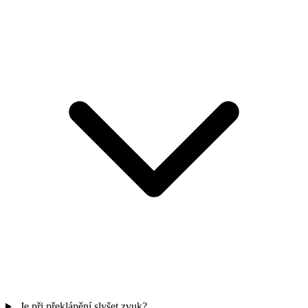
Je při překlápění slyšet zvuk?