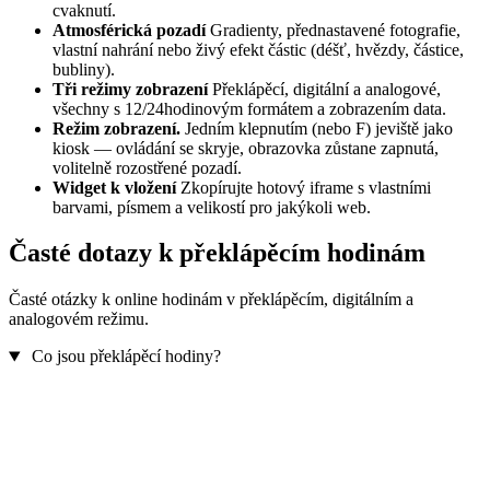
cvaknutí.
Atmosférická pozadí
Gradienty, přednastavené fotografie,
vlastní nahrání nebo živý efekt částic (déšť, hvězdy, částice,
bubliny).
Tři režimy zobrazení
Překlápěcí, digitální a analogové,
všechny s 12/24hodinovým formátem a zobrazením data.
Režim zobrazení.
Jedním klepnutím (nebo F) jeviště jako
kiosk — ovládání se skryje, obrazovka zůstane zapnutá,
volitelně rozostřené pozadí.
Widget k vložení
Zkopírujte hotový iframe s vlastními
barvami, písmem a velikostí pro jakýkoli web.
Časté dotazy k překlápěcím hodinám
Časté otázky k online hodinám v překlápěcím, digitálním a
analogovém režimu.
Co jsou překlápěcí hodiny?