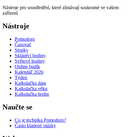
Nástroje pro soustředění, které zůstávají soukromé ve vašem
zařízení.
Nástroje
Pomodoro
Časovač
Stopky
Sklápěcí hodiny
Světové hodiny
Online budík
Kalendář 2026
Týden
Kalkulačka data
Kalkulačka věku
Kalkulačka hodin
Naučte se
Co je technika Pomodoro?
Často kladené otázky