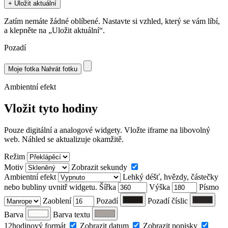
+ Uložit aktuální
Zatím nemáte žádné oblíbené. Nastavte si vzhled, který se vám líbí,
a klepněte na „Uložit aktuální“.
Pozadí
Moje fotka
Nahrát fotku
Ambientní efekt
Vložit tyto hodiny
Pouze digitální a analogové widgety. Vložte iframe na libovolný
web. Náhled se aktualizuje okamžitě.
Režim
Motiv
Zobrazit sekundy
Ambientní efekt
Lehký déšť, hvězdy, částečky
nebo bubliny uvnitř widgetu.
Šířka
Výška
Písmo
Zaoblení
Pozadí
Pozadí číslic
Barva
Barva textu
12hodinový formát
Zobrazit datum
Zobrazit popisky