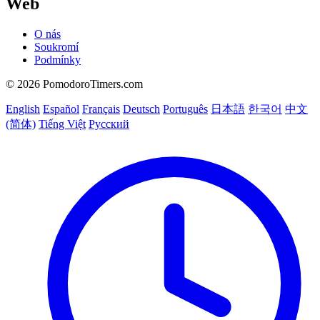
Web
O nás
Soukromí
Podmínky
© 2026 PomodoroTimers.com
English
Español
Français
Deutsch
Português
日本語
한국어
中文
(简体)
Tiếng Việt
Русский