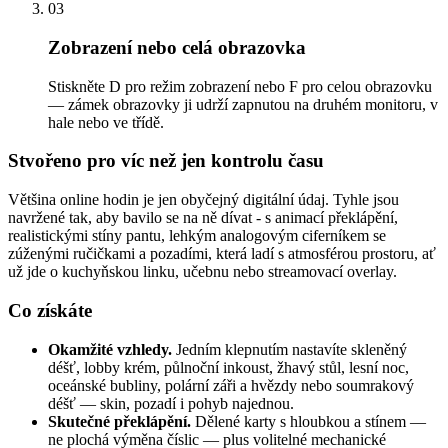
03
Zobrazení nebo celá obrazovka
Stiskněte D pro režim zobrazení nebo F pro celou obrazovku
— zámek obrazovky ji udrží zapnutou na druhém monitoru, v
hale nebo ve třídě.
Stvořeno pro víc než jen kontrolu času
Většina online hodin je jen obyčejný digitální údaj. Tyhle jsou
navržené tak, aby bavilo se na ně dívat - s animací překlápění,
realistickými stíny pantu, lehkým analogovým ciferníkem se
zúženými ručičkami a pozadími, která ladí s atmosférou prostoru, ať
už jde o kuchyňskou linku, učebnu nebo streamovací overlay.
Co získáte
Okamžité vzhledy.
Jedním klepnutím nastavíte skleněný
déšť, lobby krém, půlnoční inkoust, žhavý stůl, lesní noc,
oceánské bubliny, polární záři a hvězdy nebo soumrakový
déšť — skin, pozadí i pohyb najednou.
Skutečné překlápění.
Dělené karty s hloubkou a stínem —
ne plochá výměna číslic — plus volitelné mechanické