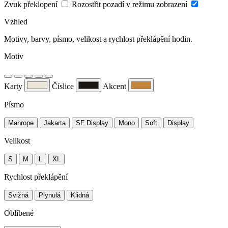
Zvuk překlopení
Rozostřit pozadí v režimu zobrazení
Vzhled
Motivy, barvy, písmo, velikost a rychlost překlápění hodin.
Motiv
Karty
Číslice
Akcent
Písmo
Manrope
Jakarta
SF Display
Mono
Soft
Display
Velikost
S
M
L
XL
Rychlost překlápění
Svižná
Plynulá
Klidná
Oblíbené