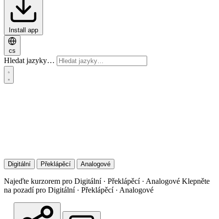
Install app
cs
Hledat jazyky…
Digitální
Překlápěcí
Analogové
Najeďte kurzorem pro Digitální · Překlápěcí · Analogové
Klepněte
na pozadí pro Digitální · Překlápěcí · Analogové